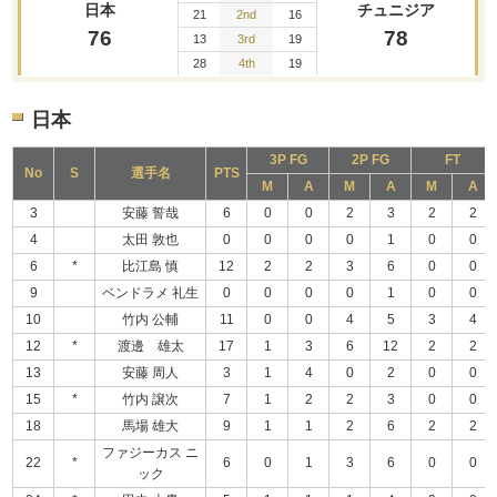
日本
チュニジア
21
2nd
16
76
78
13
3rd
19
28
4th
19
日本
3P FG
2P FG
FT
No
S
選手名
PTS
M
A
M
A
M
A
3
安藤 誓哉
6
0
0
2
3
2
2
4
太田 敦也
0
0
0
0
1
0
0
6
*
比江島 慎
12
2
2
3
6
0
0
9
ベンドラメ 礼生
0
0
0
0
1
0
0
10
竹内 公輔
11
0
0
4
5
3
4
12
*
渡邊 雄太
17
1
3
6
12
2
2
13
安藤 周人
3
1
4
0
2
0
0
15
*
竹内 譲次
7
1
2
2
3
0
0
18
馬場 雄大
9
1
1
2
6
2
2
ファジーカス ニ
22
*
6
0
1
3
6
0
0
ック