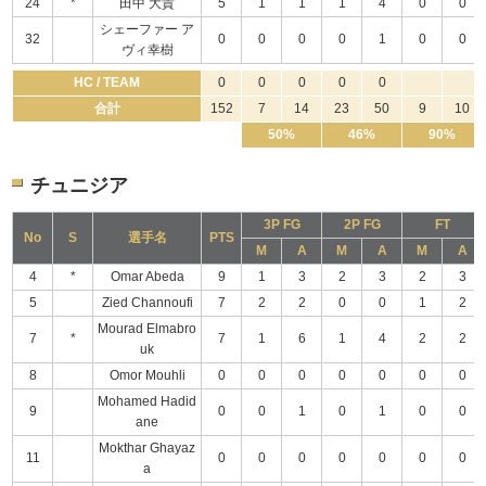
24
*
田中 大貴
5
1
1
1
4
0
0
シェーファー ア
32
0
0
0
0
1
0
0
ヴィ幸樹
HC / TEAM
0
0
0
0
0
合計
152
7
14
23
50
9
10
50%
46%
90%
チュニジア
3P FG
2P FG
FT
No
S
選手名
PTS
M
A
M
A
M
A
4
*
Omar Abeda
9
1
3
2
3
2
3
5
Zied Channoufi
7
2
2
0
0
1
2
Mourad Elmabro
7
*
7
1
6
1
4
2
2
uk
8
Omor Mouhli
0
0
0
0
0
0
0
Mohamed Hadid
9
0
0
1
0
1
0
0
ane
Mokthar Ghayaz
11
0
0
0
0
0
0
0
a