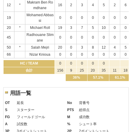
Makram Ben Ro
12
*
16
2
3
4
5
2
6
mdhane
Mohamed Abbas
19
0
0
0
0
0
0
0
si
20
*
Michael Roll
19
3
7
5
10
0
0
Radhouane Slim
45
0
0
0
0
0
0
0
ane
50
*
Salah Mejri
20
0
3
8
12
4
5
66
Nizar Knioua
0
0
0
0
0
0
0
HC / TEAM
0
0
0
0
0
合計
156
9
25
20
35
11
18
36%
57.1%
61.1%
用語一覧
OT
延長
No
背番号
S
スターター
PTS
総得点
FG
フィールドゴール
M
成功数
A
試投数
%
シュート率
3P
3ポイントシュート
2P
2ポイントシュート